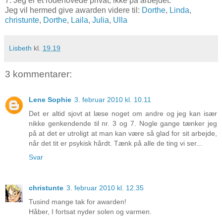
7. Jeg er et rodehovede privat, ikke på arbejdet.
Jeg vil hermed give awarden videre til:
Dorthe
,
Linda
,
christunte
,
Dorthe
,
Laila
,
Julia
,
Ulla
Lisbeth
kl.
19.19
3 kommentarer:
Lene Sophie
3. februar 2010 kl. 10.11
Det er altid sjovt at læse noget om andre og jeg kan især
nikke genkendende til nr. 3 og 7. Nogle gange tænker jeg
på at det er utroligt at man kan være så glad for sit arbejde,
når det tit er psykisk hårdt. Tænk på alle de ting vi ser...
Svar
christunte
3. februar 2010 kl. 12.35
Tusind mange tak for awarden!
Håber, I fortsat nyder solen og varmen.