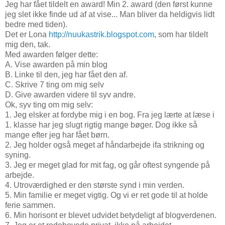
Jeg har fået tildelt en award! Min 2. award (den først kunne
jeg slet ikke finde ud af at vise... Man bliver da heldigvis lidt
bedre med tiden).
Det er Lona
http://nuukastrik.blogspot.com
, som har tildelt
mig den, tak.
Med awarden følger dette:
A. Vise awarden på min blog
B. Linke til den, jeg har fået den af.
C. Skrive 7 ting om mig selv
D. Give awarden videre til syv andre.
Ok, syv ting om mig selv:
1. Jeg elsker at fordybe mig i en bog. Fra jeg lærte at læse i
1. klasse har jeg slugt rigtig mange bøger. Dog ikke så
mange efter jeg har fået børn.
2. Jeg holder også meget af håndarbejde ifa strikning og
syning.
3. Jeg er meget glad for mit fag, og går oftest syngende på
arbejde.
4. Utroværdighed er den største synd i min verden.
5. Min familie er meget vigtig. Og vi er ret gode til at holde
ferie sammen.
6. Min horisont er blevet udvidet betydeligt af blogverdenen.