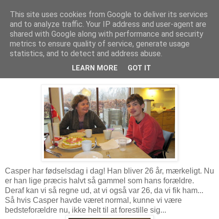
This site uses cookies from Google to deliver its services
Troldesofie
and to analyze traffic. Your IP address and user-agent are
shared with Google along with performance and security
metrics to ensure quality of service, generate usage
statistics, and to detect and address abuse.
onsdag den 2. februar 2011
02.02.2011
LEARN MORE
GOT IT
Casper har fødselsdag i dag! Han bliver 26 år, mærkeligt. Nu
er han lige præcis halvt så gammel som hans forældre.
Deraf kan vi så regne ud, at vi også var 26, da vi fik ham...
Så hvis Casper havde været normal, kunne vi være
bedsteforældre nu, ikke helt til at forestille sig...