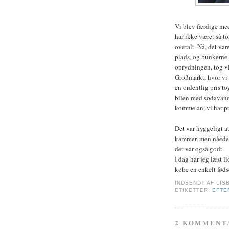
Vi blev færdige me
har ikke været så to
overalt. Nå, det va
plads, og bunkerne s
oprydningen, tog vi 
Großmarkt, hvor vi 
en ordentlig pris to
bilen med sodavand
komme an, vi har pr
Det var hyggeligt a
kammer, men nåede k
det var også godt.
I dag har jeg læst l
købe en enkelt føds
INDSENDT AF
LIS
ETIKETTER:
EFTE
2 KOMMENT