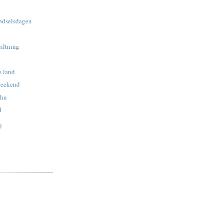
fødselsdagen
iltning
s land
weekend
uhu
d
)