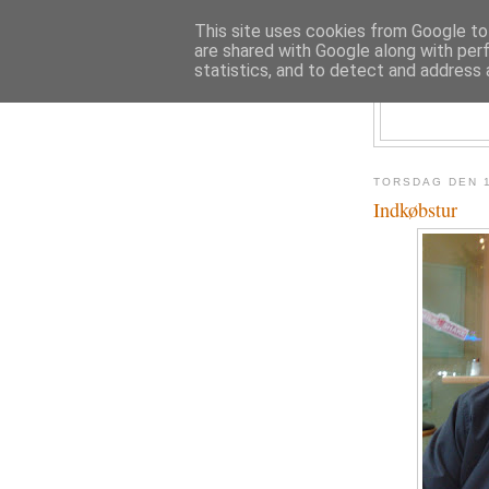
This site uses cookies from Google to 
are shared with Google along with per
statistics, and to detect and address 
TORSDAG DEN 
Indkøbstur