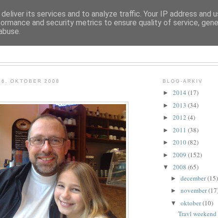
deliver its services and to analyze traffic. Your IP address and 
formance and security metrics to ensure quality of service, gen
abuse.
TROLDESOFIE
16. OKTOBER 2008
BLOG-ARKIV
2014
(17)
►
2013
(34)
►
2012
(4)
►
2011
(38)
►
2010
(82)
►
2009
(152)
►
2008
(65)
▼
december
(15)
►
november
(17
►
oktober
(10)
▼
Travl weekend