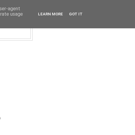
user-agent
erate usage
LEARN MORE
GOT IT
)