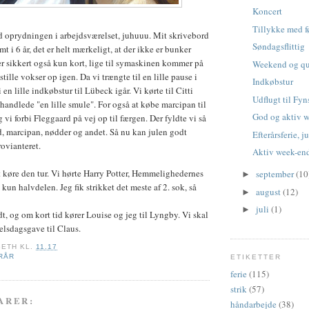
Koncert
Tillykke med 
d oprydningen i arbejdsværelset, juhuuu. Mit skrivebord
Søndagsflittig
mt i 6 år, det er helt mærkeligt, at der ikke er bunker
rer sikkert også kun kort, lige til symaskinen kommer på
Weekend og qu
tille vokser op igen. Da vi trængte til en lille pause i
Indkøbstur
en lille indkøbstur til Lübeck igår. Vi kørte til Citti
Udflugt til Fyn
handlede "en lille smule". For også at købe marcipan til
God og aktiv 
g vi forbi Fleggaard på vej op til færgen. Der fyldte vi så
, marcipan, nødder og andet. Så nu kan julen godt
Efterårsferie, j
ovianteret.
Aktiv week-en
t køre den tur. Vi hørte Harry Potter, Hemmelighedernes
september
(10
►
un halvdelen. Jeg fik strikket det meste af 2. sok, så
august
(12)
►
juli
(1)
►
idt, og om kort tid kører Louise og jeg til Lyngby. Vi skal
elsdagsgave til Claus.
BETH
KL.
11.17
RÅR
ETIKETTER
ferie
(115)
strik
(57)
ARER:
håndarbejde
(38)