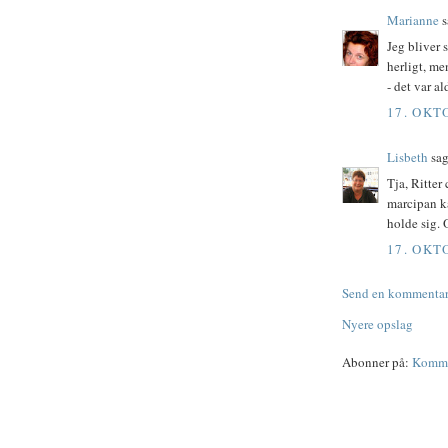
Marianne
s
Jeg bliver 
herligt, me
- det var al
17. OKT
Lisbeth
sag
Tja, Ritter
marcipan ka
holde sig. 
17. OKT
Send en kommenta
Nyere opslag
Abonner på:
Kommen