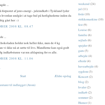
weekend
(24)
agde ...
jul
(11)
så forpustet af jeres energi - juleindkøb i Tyskland lyder
forår
(10)
n hvordan undgår i at tage hul på herlighederne inden da
strikkemaskine
(10)
drig gået her :-)
fest
(9)
OBER 2008 KL. 08.47
Louise
(6)
familie
(6)
de ...
sejlads
(6)
 chokoladen holder nok heller ikke, men de 4 kg
spejder
(6)
n vi ikke nå at sætte til livs. Mandlerne kan også godt
garn
(5)
Og indkøbsturen var ren afslapning for os alle.
arbejde
(4)
OBER 2008 KL. 11.06
efterår
(4)
havearbejde
(4)
r
sygdom
(3)
Start
Ældre opslag
Koncert
(2)
blog
(2)
tarer til indlægget (Atom)
hvaler
(2)
indkøb
(2)
sommer
(2)
Humor
(1)