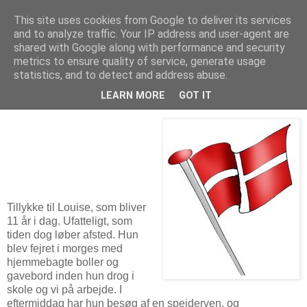
This site uses cookies from Google to deliver its services
Troldesofie
and to analyze traffic. Your IP address and user-agent are
shared with Google along with performance and security
metrics to ensure quality of service, generate usage
statistics, and to detect and address abuse.
mandag den 20. oktober 2008
Tillykke med fødselsdagen
LEARN MORE
GOT IT
Tillykke til Louise, som bliver
11 år i dag. Ufatteligt, som
tiden dog løber afsted. Hun
blev fejret i morges med
hjemmebagte boller og
gavebord inden hun drog i
skole og vi på arbejde. I
eftermiddag har hun besøg af en spejderven, og