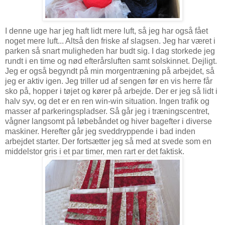
I denne uge har jeg haft lidt mere luft, så jeg har også fået
noget mere luft... Altså den friske af slagsen. Jeg har været i
parken så snart muligheden har budt sig. I dag storkede jeg
rundt i en time og nød efterårsluften samt solskinnet. Dejligt.
Jeg er også begyndt på min morgentræning på arbejdet, så
jeg er aktiv igen. Jeg triller ud af sengen før en vis herre får
sko på, hopper i tøjet og kører på arbejde. Der er jeg så lidt i
halv syv, og det er en ren win-win situation. Ingen trafik og
masser af parkeringspladser. Så går jeg i træningscentret,
vågner langsomt på løbebåndet og hiver bagefter i diverse
maskiner. Herefter går jeg sveddryppende i bad inden
arbejdet starter. Der fortsætter jeg så med at svede som en
middelstor gris i et par timer, men rart er det faktisk.