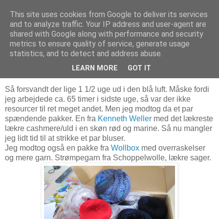
This site uses cookies from Google to deliver its services
Troldesofie
and to analyze traffic. Your IP address and user-agent are
shared with Google along with performance and security
metrics to ensure quality of service, generate usage
statistics, and to detect and address abuse.
onsdag den 29. september 2010
Garn, motion, strik og lidt patchwork
LEARN MORE
GOT IT
Så forsvandt der lige 1 1/2 uge ud i den blå luft. Måske fordi
jeg arbejdede ca. 65 timer i sidste uge, så var der ikke
resourcer til ret meget andet. Men jeg modtog da et par
spændende pakker. En fra
Kenneth Weller
med det lækreste
lækre cashmere/uld i en skøn rød og marine. Så nu mangler
jeg lidt tid til at strikke et par bluser.
Jeg modtog også en pakke fra
Wollbox
med overraskelser
og mere garn. Strømpegarn fra Schoppelwolle, lækre sager.