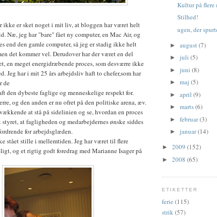
Kultur på flere
Stilhed!
er ikke er sket noget i mit liv, at bloggen har været helt
ugen, der spurt
tid. Næ, jeg har "bare" fået ny computer, en Mac Air, og
des end den gamle computer, så jeg er stadig ikke helt
august
(7)
►
men det kommer vel. Derudover har der været en del
juli
(5)
►
det, en meget energidræbende proces, som desværre ikke
juni
(8)
►
d. Jeg har i mit 25 års arbejdsliv haft to chefer,som har
maj
(5)
r de
►
haft den dybeste faglige og menneskelige respekt for.
april
(9)
►
re, og den anden er nu ofret på den politiske arena, æv.
marts
(6)
►
vækkende at stå på sidelinien og se, hvordan en proces
februar
(3)
►
k styret, at fagligheden og medarbejdernes ønske siddes
fordrende for arbejdsglæden.
januar
(14)
►
e stået stille i mellemtiden. Jeg har været til flere
2009
(152)
►
eligt, og et rigtig godt foredrag med Marianne Isager på
2008
(65)
►
ETIKETTER
ferie
(115)
strik
(57)