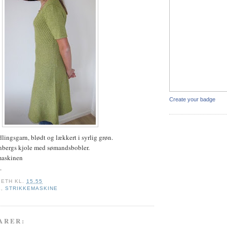
Create your badge
lingsgarn, blødt og lækkert i syrlig grøn.
nbergs kjole med sømandsbobler.
emaskinen
.
BETH
KL.
15.55
K
,
STRIKKEMASKINE
ARER: