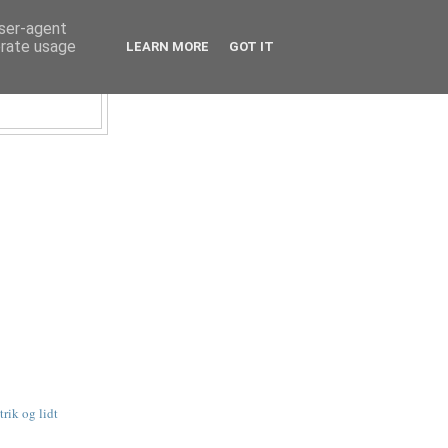
user-agent
erate usage
LEARN MORE
GOT IT
trik og lidt