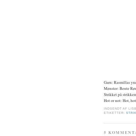
Garn: Rasmillas ynd
Mønster: Bente Rø
Strikket på strikk
Hot or not: Hot, hot
INDSENDT AF
LIS
ETIKETTER:
STRI
5 KOMMENT