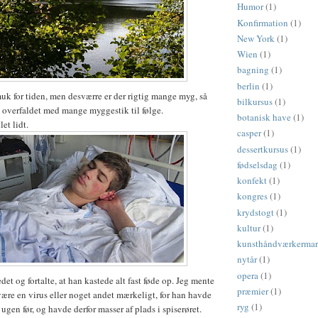
Humor
(1)
Konfirmation
(1)
New York
(1)
Wien
(1)
bagning
(1)
berlin
(1)
k for tiden, men desværre er der rigtig mange myg, så
bilkursus
(1)
 overfaldet med mange myggestik til følge.
botanisk have
(1)
et lidt.
casper
(1)
dessertkursus
(1)
fødselsdag
(1)
konfekt
(1)
kongres
(1)
krydstogt
(1)
kultur
(1)
kunsthåndværkerma
nytår
(1)
opera
(1)
det og fortalte, at han kastede alt fast føde op. Jeg mente
præmier
(1)
være en virus eller noget andet mærkeligt, for han havde
ryg
(1)
ugen før, og havde derfor masser af plads i spiserøret.