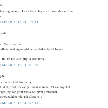
e ...
len dog skøn, sikke en farve. Jeg er vild med den syrlige
e.
TEMBER 2010 KL. 17.33
agde ...
n!
el. Godt, den kom op.
 billede med zig-zag-bluse og strikketøj til Isager-
- fin, fin kjole. Rigtig lækker farve!
TEMBER 2010 KL. 01.10
gde ...
u har lavet til din datter.
t ud af, hvad der var galt med sønnen. Det var noget af
sluge, jeg kan godt forstå det giver problemer.
rbejdet, håber det går alligevel :-)
TEMBER 2010 KL. 07.48