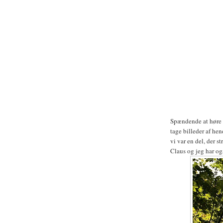
Spændende at høre 
tage billeder af he
vi var en del, der st
Claus og jeg har og