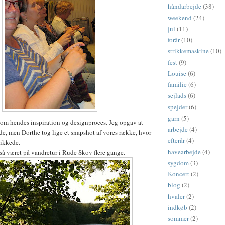
håndarbejde
(38)
weekend
(24)
jul
(11)
forår
(10)
strikkemaskine
(10)
fest
(9)
Louise
(6)
familie
(6)
sejlads
(6)
spejder
(6)
garn
(5)
om hendes inspiration og designproces. Jeg opgav at
arbejde
(4)
nde, men Dorthe tog lige et snapshot af vores række, hvor
efterår
(4)
rikkede.
havearbejde
(4)
så været på vandretur i Rude Skov flere gange.
sygdom
(3)
Koncert
(2)
blog
(2)
hvaler
(2)
indkøb
(2)
sommer
(2)