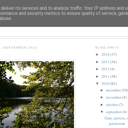
deliver its services and to analyze traffic. Your IP address and 
formance and security metrics to ensure quality of service, gen
abuse.
TROLDESOFIE
8. SEPTEMBER 2010
BLOG-ARKIV
2014
(17)
►
2013
(34)
►
2012
(4)
►
2011
(38)
►
2010
(82)
▼
december
(10)
►
november
(4)
►
oktober
(7)
►
september
(4)
▼
Garn, motion, s
patchwork