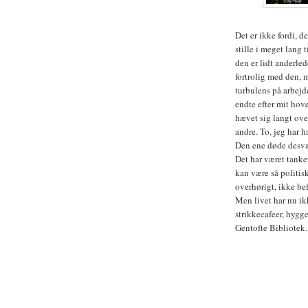
Det er ikke fordi, d
stille i meget lang 
den er lidt anderle
fortrolig med den, 
turbulens på arbej
endte efter mit hove
hævet sig langt ove
andre. To, jeg har 
Den ene døde desvær
Det har været tanke
kan være så politis
overhørigt, ikke be
Men livet har nu ikk
strikkecafeer, hygg
Gentofte Bibliotek.