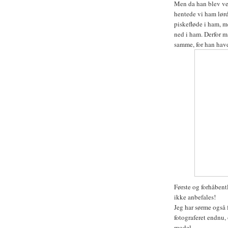
Men da han blev ved 
hentede vi ham lørd
piskefløde i ham, m
ned i ham. Derfor m
samme, for han havde
Første og forhåbentl
ikke anbefales!
Jeg har sørme også f
fotograferet endnu,
model.