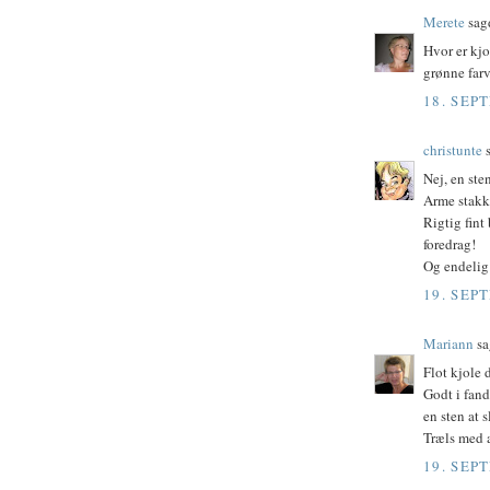
Merete
sagd
Hvor er kjo
grønne farv
18. SEP
christunte
s
Nej, en ste
Arme stakk
Rigtig fint
foredrag!
Og endelig 
19. SEP
Mariann
sa
Flot kjole d
Godt i fand
en sten at 
Træls med a
19. SEP