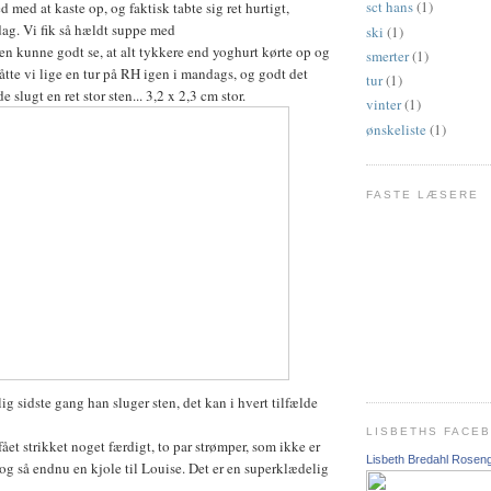
sct hans
(1)
med at kaste op, og faktisk tabte sig ret hurtigt,
ag. Vi fik så hældt suppe med
ski
(1)
en kunne godt se, at alt tykkere end yoghurt kørte op og
smerter
(1)
åtte vi lige en tur på RH igen i mandags, og godt det
tur
(1)
 slugt en ret stor sten... 3,2 x 2,3 cm stor.
vinter
(1)
ønskeliste
(1)
FASTE LÆSERE
ig sidste gang han sluger sten, det kan i hvert tilfælde
LISBETHS FACE
ået strikket noget færdigt, to par strømper, som ikke er
Lisbeth Bredahl Rosen
 og så endnu en kjole til Louise. Det er en superklædelig