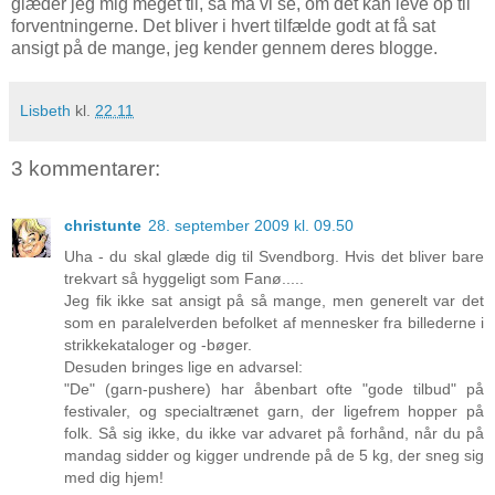
glæder jeg mig meget til, så må vi se, om det kan leve op til
forventningerne. Det bliver i hvert tilfælde godt at få sat
ansigt på de mange, jeg kender gennem deres blogge.
Lisbeth
kl.
22.11
3 kommentarer:
christunte
28. september 2009 kl. 09.50
Uha - du skal glæde dig til Svendborg. Hvis det bliver bare
trekvart så hyggeligt som Fanø.....
Jeg fik ikke sat ansigt på så mange, men generelt var det
som en paralelverden befolket af mennesker fra billederne i
strikkekataloger og -bøger.
Desuden bringes lige en advarsel:
"De" (garn-pushere) har åbenbart ofte "gode tilbud" på
festivaler, og specialtrænet garn, der ligefrem hopper på
folk. Så sig ikke, du ikke var advaret på forhånd, når du på
mandag sidder og kigger undrende på de 5 kg, der sneg sig
med dig hjem!