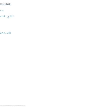
tter strik
ace
tret og lidt
ferie, suk