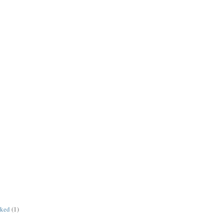
rked
(1)