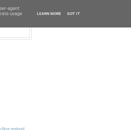
user-agent
erate usage
LEARN MORE
GOT IT
vilken weekend