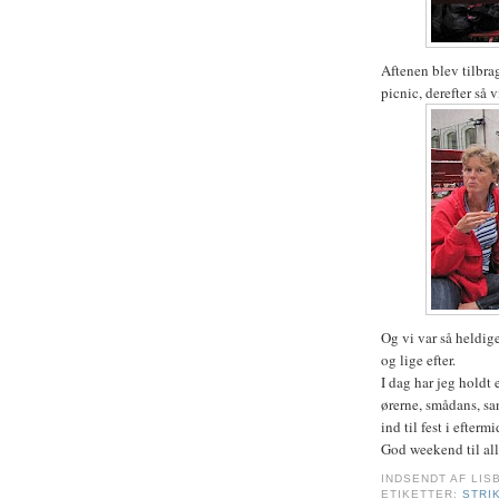
Aftenen blev tilbra
picnic, derefter så v
Og vi var så heldige
og lige efter.
I dag har jeg holdt 
ørerne, smådans, san
ind til fest i efter
God weekend til all
INDSENDT AF
LIS
ETIKETTER:
STRI