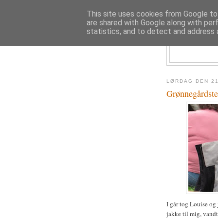
This site uses cookies from Google to 
are shared with Google along with per
statistics, and to detect and address 
LØRDAG DEN 21
Grønnegårdstea
I går tog Louise og 
jakke til mig, vandt