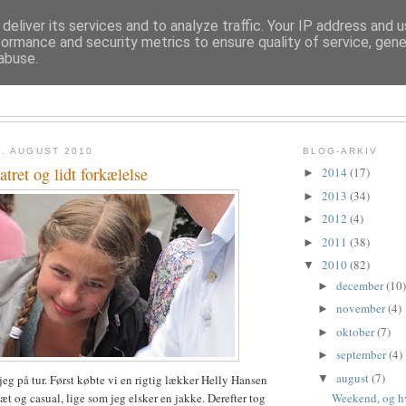
deliver its services and to analyze traffic. Your IP address and 
formance and security metrics to ensure quality of service, gen
abuse.
TROLDESOFIE
. AUGUST 2010
BLOG-ARKIV
tret og lidt forkælelse
2014
(17)
►
2013
(34)
►
2012
(4)
►
2011
(38)
►
2010
(82)
▼
december
(10)
►
november
(4)
►
oktober
(7)
►
september
(4)
►
august
(7)
▼
jeg på tur. Først købte vi en rigtig lækker Helly Hansen
Weekend, og h
æt og casual, lige som jeg elsker en jakke. Derefter tog