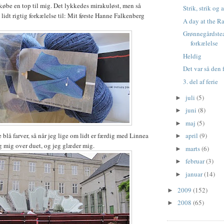
t købe en top til mig. Det lykkedes mirakuløst, men så
Strik, strik og a
 lidt rigtig forkælelse til: Mit første Hanne Falkenberg
A day at the R
Grønnegårdstea
forkælelse
Heldig
Det var så den 
3. del af ferie
juli
(5)
►
juni
(8)
►
maj
(5)
►
 blå farver, så når jeg lige om lidt er færdig med Linnea
april
(9)
►
eg mig over duet, og jeg glæder mig.
marts
(6)
►
februar
(3)
►
januar
(14)
►
2009
(152)
►
2008
(65)
►