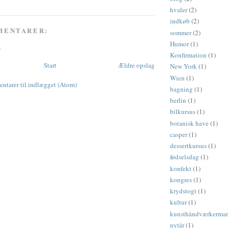
hvaler
(2)
indkøb
(2)
MENTARER:
sommer
(2)
Humor
(1)
r
Konfirmation
(1)
Start
Ældre opslag
New York
(1)
Wien
(1)
tarer til indlægget (Atom)
bagning
(1)
berlin
(1)
bilkursus
(1)
botanisk have
(1)
casper
(1)
dessertkursus
(1)
fødselsdag
(1)
konfekt
(1)
kongres
(1)
krydstogt
(1)
kultur
(1)
kunsthåndværkerma
nytår
(1)