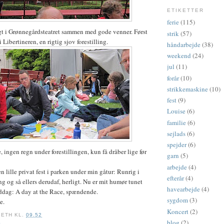
ETIKETTER
ferie
(115)
gt i Grønnegårdsteatret sammen med gode venner. Først
strik
(57)
i Libertineren, en rigtig sjov forestilling.
håndarbejde
(38)
weekend
(24)
jul
(11)
forår
(10)
strikkemaskine
(10)
fest
(9)
Louise
(6)
familie
(6)
sejlads
(6)
spejder
(6)
, ingen regn under forestillingen, kun få dråber lige før
garn
(5)
arbejde
(4)
en lille privat fest i parken under min gåtur: Runrig i
efterår
(4)
g og så ellers derudaf, herligt. Nu er mit humør tunet
havearbejde
(4)
middag: A day at the Race, spændende.
sygdom
(3)
e.
Koncert
(2)
BETH
KL.
09.52
blog
(2)
K