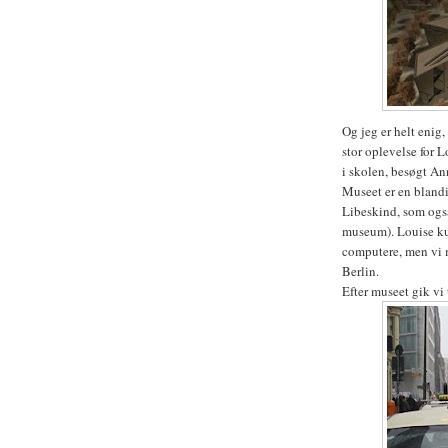
Og jeg er helt eni
stor oplevelse for 
i skolen, besøgt A
Museet er en bland
Libeskind, som også
museum). Louise ku
computere, men vi m
Berlin.
Efter museet gik vi