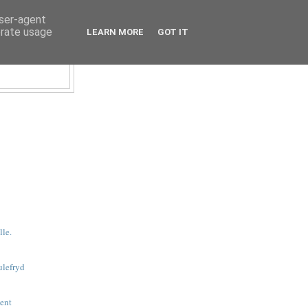
user-agent
erate usage
LEARN MORE
GOT IT
lle.
ulefryd
vent