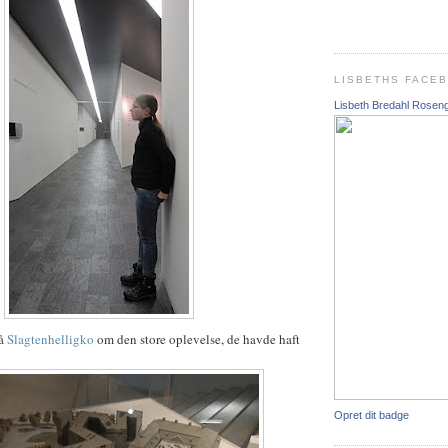
LISBETHS FACE
Lisbeth Bredahl Rosen
på
Slagtenhelligko
om den store oplevelse, de havde haft
Opret dit badge