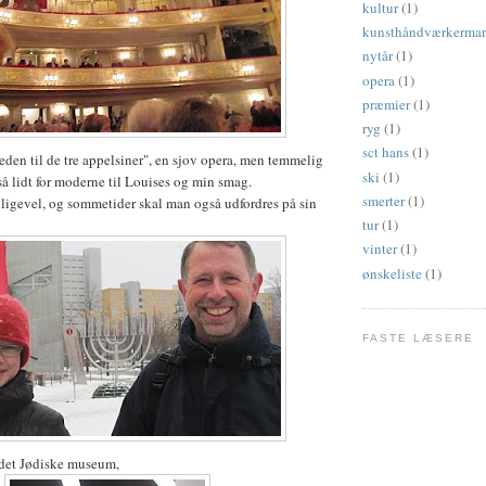
kultur
(1)
kunsthåndværkerma
nytår
(1)
opera
(1)
præmier
(1)
ryg
(1)
sct hans
(1)
eden til de tre appelsiner", en sjov opera, men temmelig
ski
(1)
 lidt for moderne til Louises og min smag.
smerter
(1)
ligevel, og sommetider skal man også udfordres på sin
tur
(1)
vinter
(1)
ønskeliste
(1)
FASTE LÆSERE
det Jødiske museum,