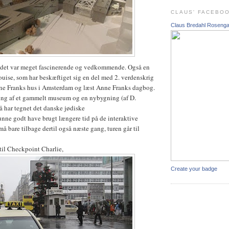
CLAUS' FACEBO
Claus Bredahl Roseng
g, det var meget fascinerende og vedkommende. Også en
Louise, som har beskæftiget sig en del med 2. verdenskrig
nne Franks hus i Amsterdam og læst Anne Franks dagbog.
ing af et gammelt museum og en nybygning (af D.
 har tegnet det danske jødiske
nne godt have brugt længere tid på de interaktive
å bare tilbage dertil også næste gang, turen går til
 til Checkpoint Charlie,
Create your badge