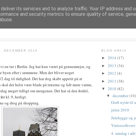
deliver its services and to analyze traffic. Your IP address and 
formance and security metrics to ensure quality of service, gen
abuse.
TROLDESOFIE
0. DECEMBER 2010
BLOG-ARKIV
2014
(17)
►
2013
(34)
►
vi en tur i Berlin. Jeg har kun været på gennemrejse, og
se byen efter i sømmene. Men det bliver noget
2012
(4)
►
/2 dag til rådighed. Det har dog skabt appetit på at
2011
(38)
►
å skal der helst være blade på træerne og lidt mere varme,
2010
(82)
▼
fredag meget tidligt om morgenen. Det har så den fordel,
december
(10)
▼
før kl. 9, herligt.
Godt nytår til a
erne og drog på shopping.
julen 2010
Julehygge og j
Vintersolhverv
4. søndag i ad