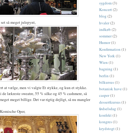
sygdom
(3)
Koncert
(2)
blog
(2)
r set så meget julepynt,
hvaler
(2)
indkøb
(2)
sommer
(2)
Humor
(1)
Konfirmation
(1)
New York
(1)
Wien
(1)
bagning
(1)
berlin
(1)
bilkursus
(1)
rt at vælge, men vi valgte Et stykke, og kun et stykke.
botanisk have
(1)
i de lækreste sweatre, 55 % silke og 45 % cashmere, så
casper
(1)
meget meget billige. Det var rigtig dejligt, så nu mangler
dessertkursus
(1)
fødselsdag
(1)
i Komische Oper,
konfekt
(1)
kongres
(1)
krydstogt
(1)