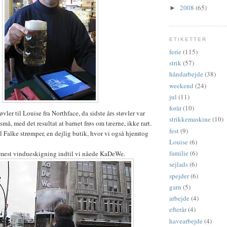
2008
(65)
►
ETIKETTER
ferie
(115)
strik
(57)
håndarbejde
(38)
weekend
(24)
jul
(11)
forår
(10)
vler til Louise fra Northface, da sidste års støvler var
strikkemaskine
(10)
små, med det resultat at barnet frøs om tæerne, ikke rart.
fest
(9)
il Falke strømper, en dejlig butik, hvor vi også hjemtog
Louise
(6)
familie
(6)
r mest vindueskigning indtil vi nåede KaDeWe.
sejlads
(6)
spejder
(6)
garn
(5)
arbejde
(4)
efterår
(4)
havearbejde
(4)