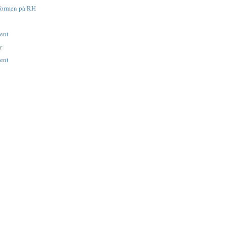
tformen på RH
vent
r
vent