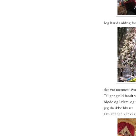
Jeg har da aldrig fø
det var nærmest svæ
Til gengæld fandt v
bløde og lækre, og 
jeg da ikke bluser.
Om aftenen var vi 