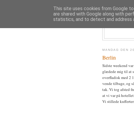
This site uses cookies from Google to 
are shared with Google along with per
statistics, and to detect and address 
MANDAG DEN 2
Berlin
Sidste weekend var 
glædede mig til at 
overfladisk med 2 1
vende tilbage, og s
tak. Vi tog afsted 
at vi var på hotellet 
Vi stillede kuffert