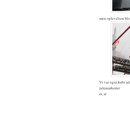
men oplevelsen blev
Vi var også forbi a
julemarkeder
er, at