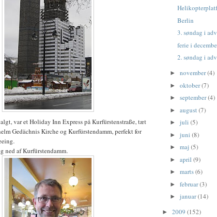
Helikopterpla
Berlin
3. søndag i ad
ferie i decembe
2. søndag i ad
november
(4)
►
oktober
(7)
►
september
(4)
►
august
(7)
►
algt, var et Holiday Inn Express på Kurfürstenstraße, tæt
juli
(5)
►
helm Gedächnis Kirche og Kurfürstendamm, perfekt for
juni
(8)
►
eeing.
maj
(5)
►
og ned af Kurfürstendamm.
april
(9)
►
marts
(6)
►
februar
(3)
►
januar
(14)
►
2009
(152)
►