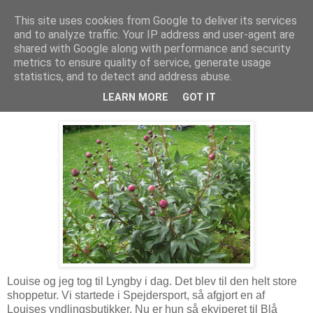
This site uses cookies from Google to deliver its services
Troldesofie
and to analyze traffic. Your IP address and user-agent are
shared with Google along with performance and security
metrics to ensure quality of service, generate usage
statistics, and to detect and address abuse.
fredag den 29. maj 2009
Shoppetur
LEARN MORE
GOT IT
Louise og jeg tog til Lyngby i dag. Det blev til den helt store
shoppetur. Vi startede i Spejdersport, så afgjort en af
Louises yndlingsbutikker. Nu er hun så ekviperet til Blå