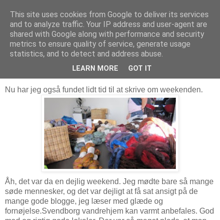
This site uses cookies from Google to deliver its services
Troldesofie
and to analyze traffic. Your IP address and user-agent are
shared with Google along with performance and security
metrics to ensure quality of service, generate usage
statistics, and to detect and address abuse.
tirsdag den 6. oktober 2009
Strikkefestival
LEARN MORE
GOT IT
Nu har jeg også fundet lidt tid til at skrive om weekenden.
Åh, det var da en dejlig weekend. Jeg mødte bare så mange
søde mennesker, og det var dejligt at få sat ansigt på de
mange gode blogge, jeg læser med glæde og
fornøjelse.Svendborg vandrehjem kan varmt anbefales. God