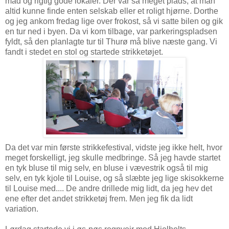
mad og rigtig gode lokaler. Der var så meget plads, at man
altid kunne finde enten selskab eller et roligt hjørne. Dorthe
og jeg ankom fredag lige over frokost, så vi satte bilen og gik
en tur ned i byen. Da vi kom tilbage, var parkeringspladsen
fyldt, så den planlagte tur til Thurø må blive næste gang. Vi
fandt i stedet en stol og startede strikketøjet.
Da det var min første strikkefestival, vidste jeg ikke helt, hvor
meget forskelligt, jeg skulle medbringe. Så jeg havde startet
en tyk bluse til mig selv, en bluse i vævestrik også til mig
selv, en tyk kjole til Louise, og så slæbte jeg lige skisokkerne
til Louise med.... De andre drillede mig lidt, da jeg hev det
ene efter det andet strikketøj frem. Men jeg fik da lidt
variation.