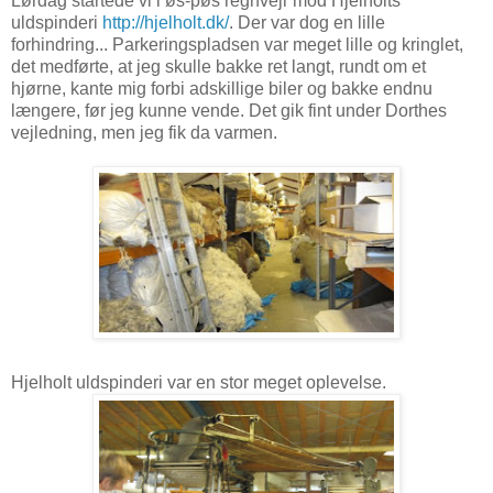
Lørdag startede vi i øs-pøs regnvejr mod Hjelholts
uldspinderi
http://hjelholt.dk/
. Der var dog en lille
forhindring... Parkeringspladsen var meget lille og kringlet,
det medførte, at jeg skulle bakke ret langt, rundt om et
hjørne, kante mig forbi adskillige biler og bakke endnu
længere, før jeg kunne vende. Det gik fint under Dorthes
vejledning, men jeg fik da varmen.
Hjelholt uldspinderi var en stor meget oplevelse.