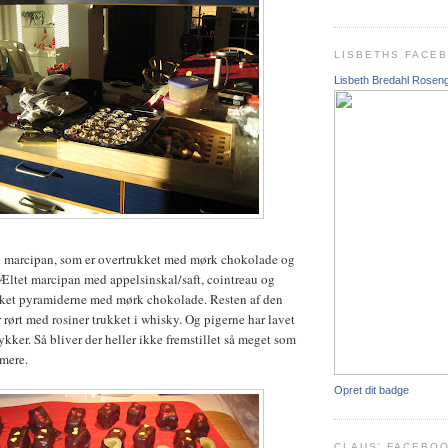
LISBETHS FACE
Lisbeth Bredahl Rosen
en marcipan, som er overtrukket med mørk chokolade og
 Æltet marcipan med appelsinskal/saft, cointreau og
ket pyramiderne med mørk chokolade. Resten af den
rørt med rosiner trukket i whisky. Og pigerne har lavet
kker. Så bliver der heller ikke fremstillet så meget som
 mere.
Opret dit badge
CLAUS' FACEBO