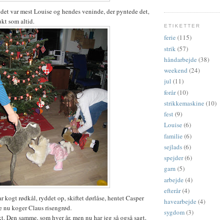
, det var mest Louise og hendes veninde, der pyntede det,
ukt som altid.
ETIKETTER
ferie
(115)
strik
(57)
håndarbejde
(38)
weekend
(24)
jul
(11)
forår
(10)
strikkemaskine
(10)
fest
(9)
Louise
(6)
familie
(6)
sejlads
(6)
spejder
(6)
garn
(5)
arbejde
(4)
efterår
(4)
 kogt rødkål, ryddet op, skiftet dørlåse, hentet Casper
havearbejde
(4)
e nu koger Claus risengrød.
sygdom
(3)
kt. Den samme, som hver år, men nu har jeg så også sagt,