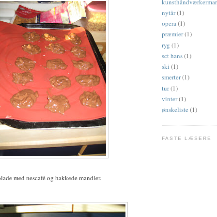
kunsthåndværkerma
nytår
(1)
opera
(1)
præmier
(1)
ryg
(1)
sct hans
(1)
ski
(1)
smerter
(1)
tur
(1)
vinter
(1)
ønskeliste
(1)
FASTE LÆSERE
lade med nescafé og hakkede mandler.