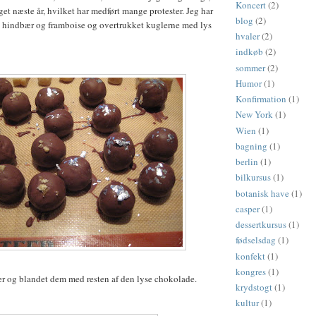
Koncert
(2)
get næste år, hvilket har medført mange protester. Jeg har
blog
(2)
 hindbær og framboise og overtrukket kuglerne med lys
hvaler
(2)
indkøb
(2)
sommer
(2)
Humor
(1)
Konfirmation
(1)
New York
(1)
Wien
(1)
bagning
(1)
berlin
(1)
bilkursus
(1)
botanisk have
(1)
casper
(1)
dessertkursus
(1)
fødselsdag
(1)
konfekt
(1)
kongres
(1)
er og blandet dem med resten af den lyse chokolade.
krydstogt
(1)
kultur
(1)