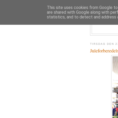
This site uses cookies from Google to 
are shared with Google along with per
statistics, and to detect and address 
TIRSDAG DEN 2
Juleforberedels