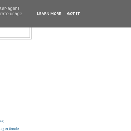
user-agent
erate usage
LEARN MORE
GOT IT
dag
ag er forude