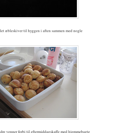
let æbleskiver til hyggen i aften sammen med nogle
dre venner forbi til eftermiddagskaffe med hjemmebagte