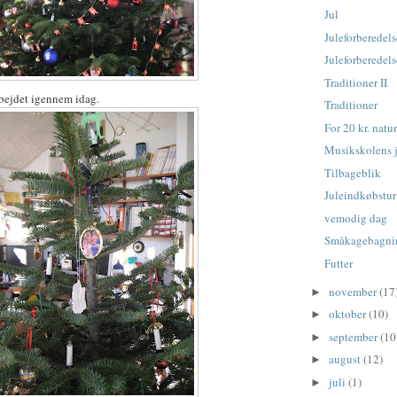
Jul
Juleforberedels
Juleforberedels
Traditioner II
rbejdet igennem idag.
Traditioner
For 20 kr. nat
Musikskolens 
Tilbageblik
Juleindkøbstur 
vemodig dag
Småkagebagni
Futter
november
(17
►
oktober
(10)
►
september
(10
►
august
(12)
►
juli
(1)
►