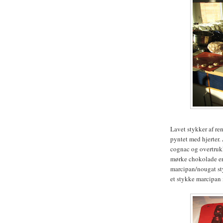
Lavet stykker af r
pyntet med hjerter.
cognac og overtruk
mørke chokolade er 
marcipan/nougat sty
et stykke marcipan