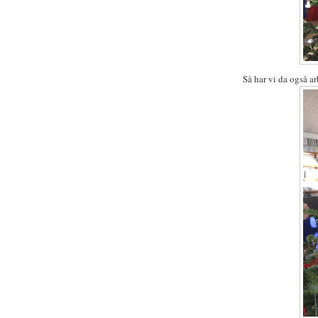
Så har vi da også a