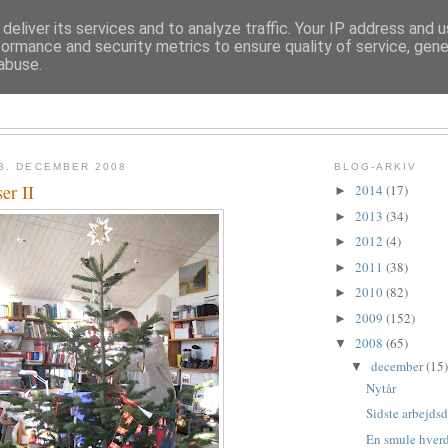
deliver its services and to analyze traffic. Your IP address and 
formance and security metrics to ensure quality of service, gen
abuse.
TROLDESOFIE
3. DECEMBER 2008
BLOG-ARKIV
er II
2014
(17)
►
2013
(34)
►
2012
(4)
►
2011
(38)
►
2010
(82)
►
2009
(152)
►
2008
(65)
▼
december
(15)
▼
Nytår
Sidste arbejds
En smule hverd