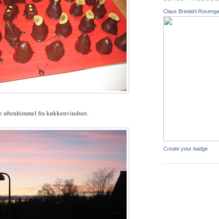
Claus Bredahl Roseng
e aftenhimmel fra køkkenvinduet.
Create your badge