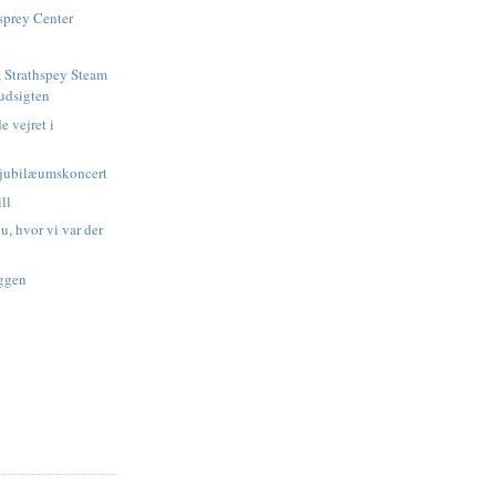
sprey Center
, Strathspey Steam
udsigten
e vejret i
 jubilæumskoncert
ll
u, hvor vi var der
oggen