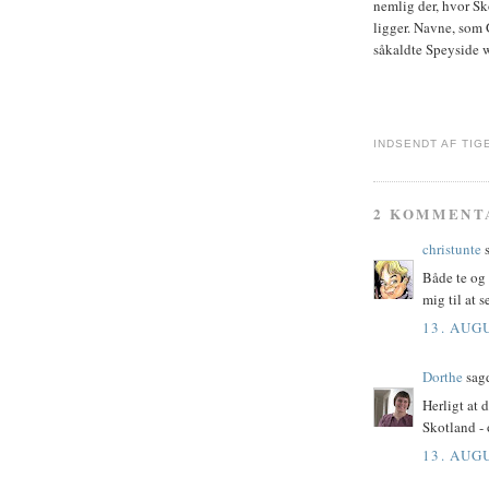
nemlig der, hvor Sk
ligger. Navne, som 
såkaldte Speyside 
INDSENDT AF
TIG
2 KOMMENT
christunte
s
Både te og
mig til at 
13. AUGU
Dorthe
sagd
Herligt at 
Skotland - o
13. AUGU