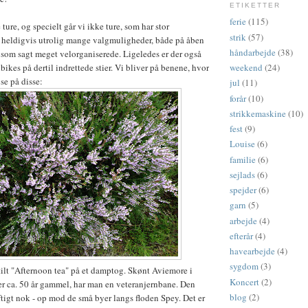
ETIKETTER
ferie
(115)
 ture, og specielt går vi ikke ture, som har stor
strik
(57)
r heldigvis utrolig mange valgmuligheder, både på åben
håndarbejde
(38)
g som sagt meget velorganiserede. Ligeledes er der også
weekend
(24)
kes på dertil indrettede stier. Vi bliver på benene, hvor
 se på disse:
jul
(11)
forår
(10)
strikkemaskine
(10)
fest
(9)
Louise
(6)
familie
(6)
sejlads
(6)
spejder
(6)
garn
(5)
arbejde
(4)
efterår
(4)
havearbejde
(4)
sygdom
(3)
tilt "Afternoon tea" på et damptog. Skønt Aviemore i
Koncert
(2)
r ca. 50 år gammel, har man en veteranjernbane. Den
blog
(2)
ftigt nok - op mod de små byer langs floden Spey. Det er