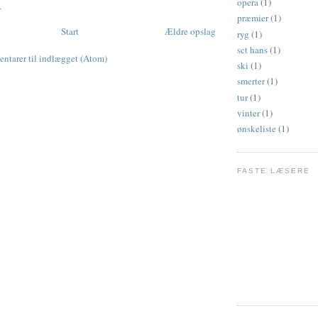
opera
(1)
r
præmier
(1)
Start
Ældre opslag
ryg
(1)
sct hans
(1)
tarer til indlægget (Atom)
ski
(1)
smerter
(1)
tur
(1)
vinter
(1)
ønskeliste
(1)
FASTE LÆSERE