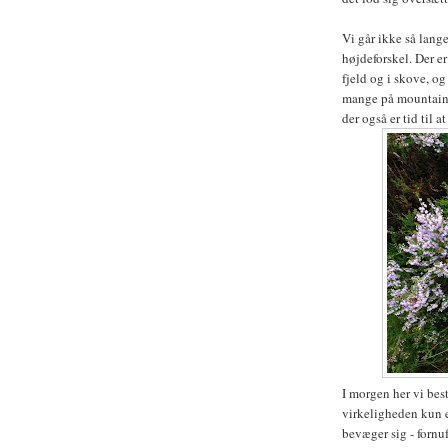
Vi går ikke så lange
højdeforskel. Der e
fjeld og i skove, o
mange på mountainbi
der også er tid til at
I morgen her vi bes
virkeligheden kun e
bevæger sig - fornu