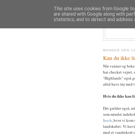
This site uses cookies from Google to 
are shared with Google along with per
statistics, and to detect and address 
MANDAG DEN 12
Kan du ikke li
Når venner og beken
har checket vejret, s
"Highlands" også go
altid have tøj med t
Hvis du ikke kan li
Det gælder også, nå
som mindst indehold
Insch
, hvor vi kom 
landskabet. Vi havd
med et vandrekort o