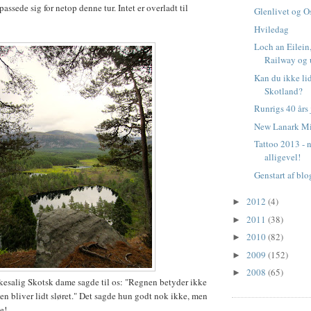
passede sig for netop denne tur. Intet er overladt til
Glenlivet og O
Hviledag
Loch an Eilein
Railway og 
Kan du ikke lid
Skotland?
Runrigs 40 års
New Lanark Mi
Tattoo 2013 - n
alligevel!
Genstart af bl
2012
(4)
►
2011
(38)
►
2010
(82)
►
2009
(152)
►
2008
(65)
►
esalig Skotsk dame sagde til os: "Regnen betyder ikke
ten bliver lidt sløret." Det sagde hun godt nok ikke, men
e!