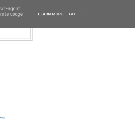
user-agent
erate usage
LEARN MORE
GOT IT
!
ona