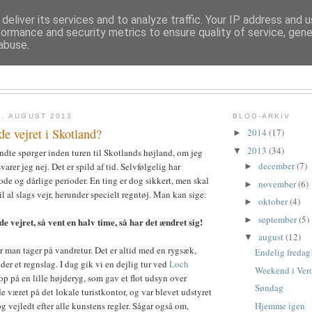
deliver its services and to analyze traffic. Your IP address and 
formance and security metrics to ensure quality of service, gen
abuse.
TROLDESOFIE
. AUGUST 2013
BLOG-ARKIV
de vejret i Skotland?
2014
(17)
►
2013
(34)
▼
dte spørger inden turen til Skotlands højland, om jeg
december
(7)
varer jeg nej. Det er spild af tid. Selvfølgelig har
►
de og dårlige perioder. En ting er dog sikkert, men skal
november
(6)
►
il al slags vejr, herunder specielt regntøj. Man kan sige:
oktober
(4)
►
september
(5)
►
de vejret, så vent en halv time, så har det ændret sig!
august
(12)
▼
r man tager på vandretur. Det er altid med en rygsæk,
Endelig fredag
er et regnslag. I dag gik vi en dejlig tur ved
Loch
Weekend i Ver
op på en lille højderyg, som gav et flot udsyn over
Søndag
e været på det lokale turistkontor, og var blevet udstyret
Hjemme igen
g vejledt efter alle kunstens regler. Sågar også om,