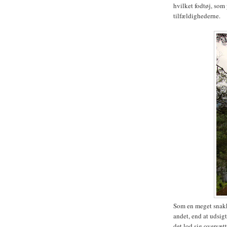
hvilket fodtøj, som 
tilfældighederne.
Som en meget snakk
andet, end at udsig
det lod sig oversætt