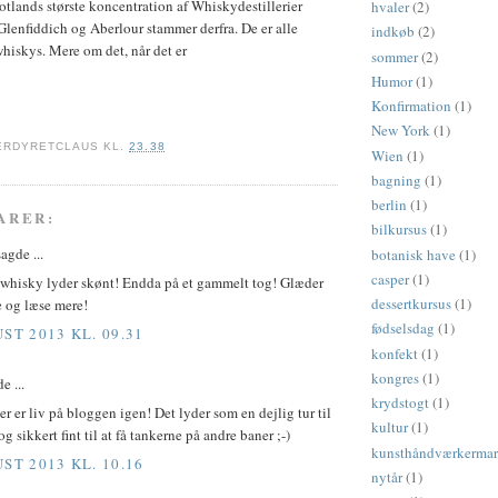
otlands største koncentration af Whiskydestillerier
hvaler
(2)
Glenfiddich og Aberlour stammer derfra. De er alle
indkøb
(2)
whiskys. Mere om det, når det er
sommer
(2)
Humor
(1)
Konfirmation
(1)
New York
(1)
ERDYRETCLAUS
KL.
23.38
Wien
(1)
bagning
(1)
berlin
(1)
ARER:
bilkursus
(1)
agde ...
botanisk have
(1)
casper
(1)
 whisky lyder skønt! Endda på et gammelt tog! Glæder
dessertkursus
(1)
se og læse mere!
fødselsdag
(1)
ST 2013 KL. 09.31
konfekt
(1)
kongres
(1)
e ...
krydstogt
(1)
der er liv på bloggen igen! Det lyder som en dejlig tur til
kultur
(1)
g sikkert fint til at få tankerne på andre baner ;-)
kunsthåndværkerma
ST 2013 KL. 10.16
nytår
(1)