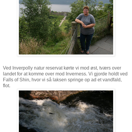
Ved Inverpolly natur reservat kørte vi mod øst, tværs over
landet for at komme over mod Inverness. Vi gjorde holdt ved
Falls of Shin, hvor vi så laksen springe op ad et vandfald,
flot.