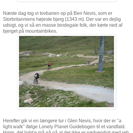
Næste dag tog vi tovbanen op på Ben Nevis, som er
Storbritanniens højeste bjerg (1343 m). Der var en dejlig
udsigt, og vi så en masse bindegale folk, der kørte ned af
bjerget på mountainbikes.
Herefter gik vi en længere tur i Glen Nevis, hvor der er "a
light walk" ifølge Lonely Planet Guidebogen til et vandfald.
Hmm, det light'e må gå på at det ikke er nødvendigt med reb