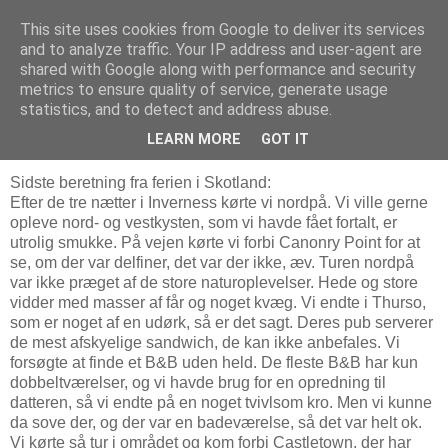
This site uses cookies from Google to deliver its services
Troldesofie
and to analyze traffic. Your IP address and user-agent are
shared with Google along with performance and security
metrics to ensure quality of service, generate usage
statistics, and to detect and address abuse.
mandag den 4. august 2008
Skotland fortsat
LEARN MORE
GOT IT
Sidste beretning fra ferien i Skotland:
Efter de tre nætter i Inverness kørte vi nordpå. Vi ville gerne
opleve nord- og vestkysten, som vi havde fået fortalt, er
utrolig smukke. På vejen kørte vi forbi Canonry Point for at
se, om der var delfiner, det var der ikke, æv. Turen nordpå
var ikke præget af de store naturoplevelser. Hede og store
vidder med masser af får og noget kvæg. Vi endte i Thurso,
som er noget af en udørk, så er det sagt. Deres pub serverer
de mest afskyelige sandwich, de kan ikke anbefales. Vi
forsøgte at finde et B&B uden held. De fleste B&B har kun
dobbeltværelser, og vi havde brug for en opredning til
datteren, så vi endte på en noget tvivlsom kro. Men vi kunne
da sove der, og der var en badeværelse, så det var helt ok.
Vi kørte så tur i området og kom forbi Castletown, der har