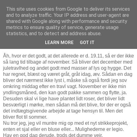
This site uses cookies from Google to deliver its services
Troldesofie
and to analyze traffic. Your IP address and user-agent are
shared with Google along with performance and security
metrics to ensure quality of service, generate usage
statistics, and to detect and address abuse.
onsdag den 19. november 2008
Novemberblues
LEARN MORE
GOT IT
Åh, hvor er det godt, at det allerede er d. 19.11, så er der ikke
så lang tid tilbage af november. Så bliver det december med
juletravlhed og andet godt med masser af lys og hygge. Det
har regnet, blæst og været gråt, gråt idag, æv. Sådan en dag
bliver det nærmest ikke lyst i, måske så også fordi jeg sov
omkring middag efter en travl vagt. November er ikke min
yndlingsmåned, den kan godt pakke sammen og flytte, ja.
Desuden skal vi lige have plantet lidt roser, det bliver lidt
besværligt i mørke, men sådan må det blive, for der er også
det indtægtsgivende arbejde at tage hensyn til. Men det
bliver flot til sommer.
Nu tror jeg, jeg vil muntre mig op med et nyt strikkeprojekt,
enten et sjal eller en bluse eller... Mulighederne er legio.
Hav en god dag derude, trods det dumme vejr.