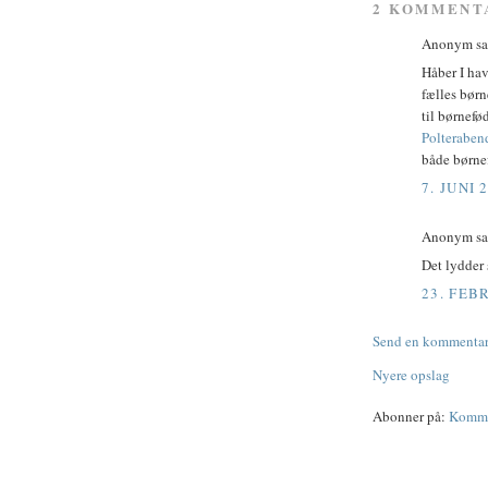
2 KOMMENT
Anonym sag
Håber I hav
fælles børn
til børnefø
Polteraben
både børne
7. JUNI 
Anonym sag
Det lydder 
23. FEB
Send en kommenta
Nyere opslag
Abonner på:
Kommen