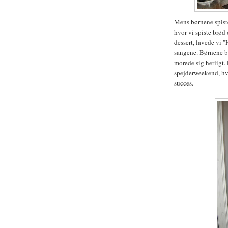
Mens børnene spiste
hvor vi spiste brød
dessert, lavede vi 
sangene. Børnene bl
morede sig herligt.
spejderweekend, hvo
succes.