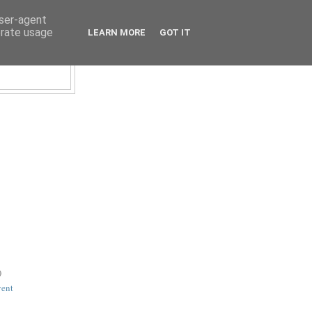
user-agent
erate usage
LEARN MORE
GOT IT
)
vent