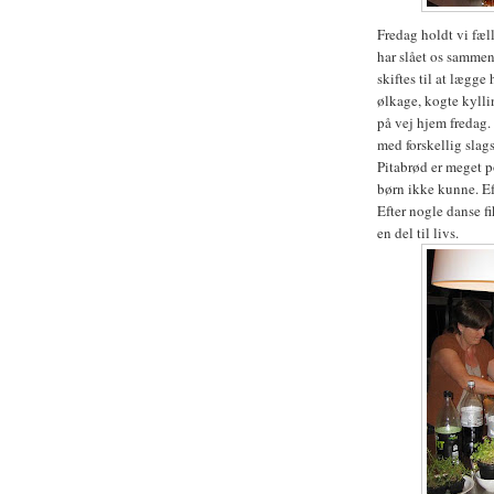
Fredag holdt vi fæll
har slået os sammen
skiftes til at lægge 
ølkage, kogte kylli
på vej hjem fredag
med forskellig slag
Pitabrød er meget po
børn ikke kunne. E
Efter nogle danse fi
en del til livs.