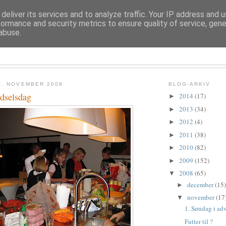
deliver its services and to analyze traffic. Your IP address and 
formance and security metrics to ensure quality of service, gen
abuse.
TROLDESOFIE
0. NOVEMBER 2008
BLOG-ARKIV
ødselsdag
2014
(17)
►
2013
(34)
►
2012
(4)
►
2011
(38)
►
2010
(82)
►
2009
(152)
►
2008
(65)
▼
december
(15)
►
november
(17
▼
1. Søndag i ad
Futter til ?