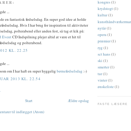
ARER:
kongres
(1)
krydstogt
(1)
de ...
kultur
(1)
de en fantastisk fødselsdag. En super god idee at holde
kunsthåndværkerma
efødselsdag. Hvis I har brug for inspiration til aktiviteter
nytår
(1)
dselsdag, polterabend eller anden fest, så tag et kik på:
opera
(1)
d Event
CD Indspilning plejer altid at være et hit til
præmier
(1)
fødselsdag og polterabend.
ryg
(1)
2012 KL. 22.25
sct hans
(1)
ski
(1)
de ...
smerter
(1)
som om I har haft en super hyggelig
børnefødselsdag
:-)
tur
(1)
RUAR 2013 KL. 22.54
vinter
(1)
ønskeliste
(1)
r
Start
Ældre opslag
FASTE LÆSERE
tarer til indlægget (Atom)