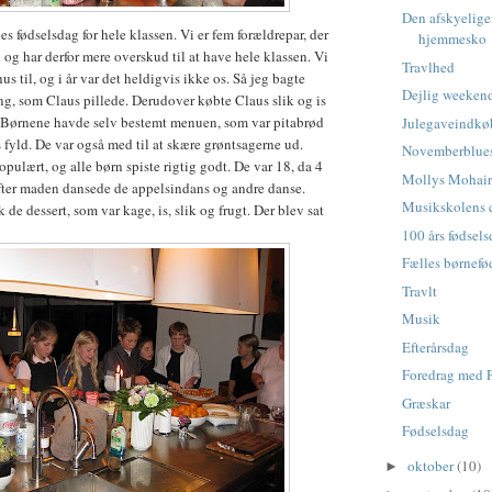
Den afskyelig
es fødselsdag for hele klassen. Vi er fem forældrepar, der
hjemmesko
 og har derfor mere overskud til at have hele klassen. Vi
Travlhed
hus til, og i år var det heldigvis ikke os. Så jeg bagte
Dejlig weeken
ng, som Claus pillede. Derudover købte Claus slik og is
. Børnene havde selv bestemt menuen, som var pitabrød
Julegaveindkø
s fyld. De var også med til at skære grøntsagerne ud.
Novemberblue
pulært, og alle børn spiste rigtig godt. De var 18, da 4
Mollys Mohai
fter maden dansede de appelsindans og andre danse.
Musikskolens 
k de dessert, som var kage, is, slik og frugt. Der blev sat
100 års fødsel
Fælles børnefø
Travlt
Musik
Efterårsdag
Foredrag med 
Græskar
Fødselsdag
oktober
(10)
►