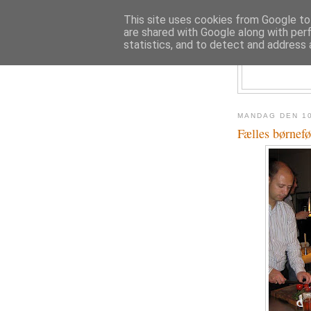
This site uses cookies from Google to 
are shared with Google along with per
statistics, and to detect and address 
MANDAG DEN 1
Fælles børnef