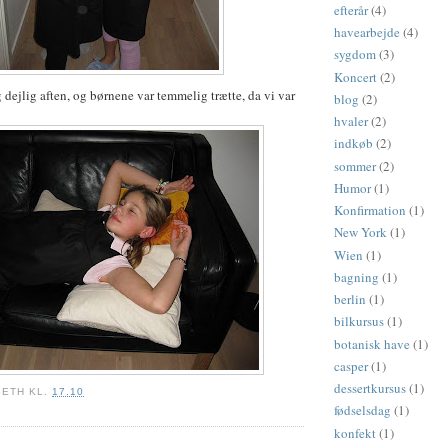
efterår
(4)
havearbejde
(4)
sygdom
(3)
Koncert
(2)
 dejlig aften, og børnene var temmelig trætte, da vi var
blog
(2)
hvaler
(2)
indkøb
(2)
sommer
(2)
Humor
(1)
Konfirmation
(1)
New York
(1)
Wien
(1)
bagning
(1)
berlin
(1)
bilkursus
(1)
botanisk have
(1)
casper
(1)
dessertkursus
(1)
BETH
KL.
17.10
fødselsdag
(1)
konfekt
(1)