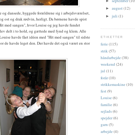
september
(10
►
august
(12)
►
 og dansede, hyggede forældrene sig i arbejdsværelset,
juli
(1)
►
 og ost og drak rødvin, herligt. Da børnene havde spist
"Hit med sangen", hvor Louise og jeg havde fundet
ev delt i to hold, og gættede med fynd og klem. Alle
 Louise havde fået idéen med "Hit med sangen" til sidste
ETIKETTER
r de havde leget den. Der havde det også været en stor
ferie
(115)
strik
(57)
håndarbejde
(38)
weekend
(24)
jul
(11)
forår
(10)
strikkemaskine
(10)
fest
(9)
Louise
(6)
familie
(6)
sejlads
(6)
spejder
(6)
garn
(5)
arbejde
(4)