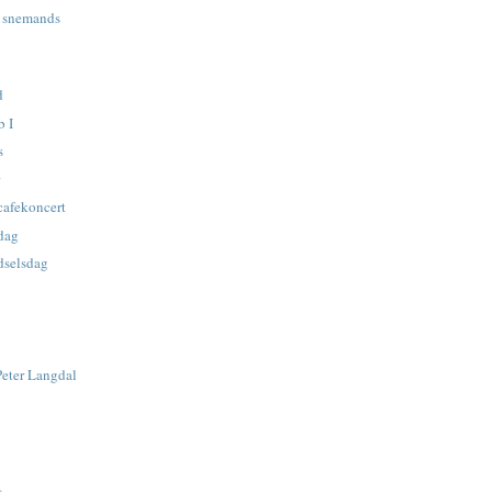
e snemands
d
b I
s
r
cafekoncert
sdag
dselsdag
Peter Langdal