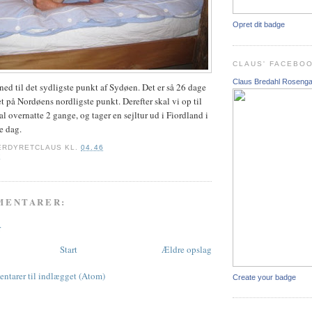
Opret dit badge
CLAUS' FACEBO
Claus Bredahl Roseng
ned til det sydligste punkt af Sydøen. Det er så 26 dage
et på Nordøens nordligste punkt. Derefter skal vi op til
l overnatte 2 gange, og tager en sejltur ud i Fiordland i
e dag.
ERDYRETCLAUS
KL.
04.46
E
MENTARER:
r
Start
Ældre opslag
tarer til indlægget (Atom)
Create your badge