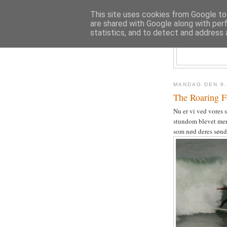
This site uses cookies from Google to 
are shared with Google along with per
statistics, and to detect and address 
MANDAG DEN 9.
The Roaring F
Nu er vi ved vores 
stundom blevet mere
som nød deres sønd