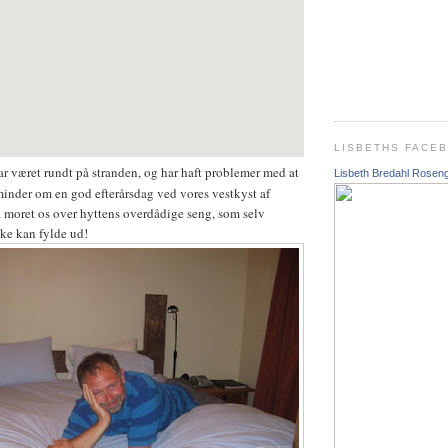
LISBETHS FACE
r været rundt på stranden, og har haft problemer med at
Lisbeth Bredahl Rosen
minder om en god efterårsdag ved vores vestkyst af
å moret os over hyttens overdådige seng, som selv
ke kan fylde ud!