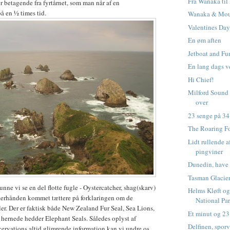
Fra Wanaka til
r betagende fra fyrtårnet, som man når af en
å en ½ times tid.
Wanaka & Moun
Valentines Da
En øm aften
Jetboat and F
En lang dags v
Hi Chief!
Milford Sound -
over
23 senge på 34
The Roaring Fo
Lidt rullende a
pingviner
Dunedin, have
Tasman Glacier
ne vi se en del flotte fugle - Oystercatcher, shag(skarv)
Helms Kløft o
fterhånden kommet tættere på forklaringen om de
National Pa
ler. Der er faktisk både New Zealand Fur Seal, Sea Lions,
Et minut og 23
 hernede hedder Elephant Seals. Således oplyst af
Delfinen, spo
ervations altid glimrende information kan vi undre os