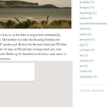
konfekt
(1)
kongres
(1)
krydstogt
(1)
kultur
(1)
kunsthåndværkerma
nytår
(1)
opera
(1)
vi kan se, at det ikke er nogen helt ualmindelig
præmier
(1)
 Det hedder vist ikke the Roaring Forthies for
 47 grader syd. Bortset fra Stewart island går NZ ikke
ryg
(1)
t vil sige, at NZ går lige så langt mod syd, som
sct hans
(1)
rd. Herfra og til Antarktis er der kun vand, mens vi
ski
(1)
dinavien.
smerter
(1)
tur
(1)
vinter
(1)
ønskeliste
(1)
FASTE LÆSERE