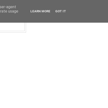
user-agent
erate usage
LEARN MORE
GOT IT