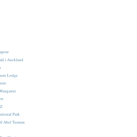
gapore
mål i Auckland
s
here Lodge
here
l Wanganui
øen
NZ
ational Park
til Abel Tasman