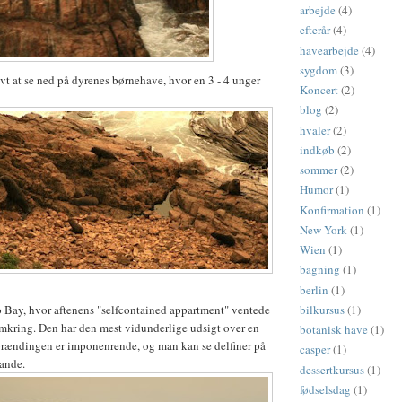
arbejde
(4)
efterår
(4)
havearbejde
(4)
sygdom
(3)
vt at se ned på dyrenes børnehave, hvor en 3 - 4 unger
Koncert
(2)
blog
(2)
hvaler
(2)
indkøb
(2)
sommer
(2)
Humor
(1)
Konfirmation
(1)
New York
(1)
Wien
(1)
bagning
(1)
berlin
(1)
bilkursus
(1)
rio Bay, hvor aftenens "selfcontained appartment" ventede
mkring. Den har den mest vidunderlige udsigt over en
botanisk have
(1)
brændingen er imponenrende, og man kan se delfiner på
casper
(1)
vande.
dessertkursus
(1)
fødselsdag
(1)