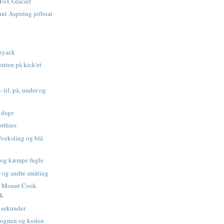
 Fox Glacier
t Aspiring jetboat
y
unyack
enten på kick'et
 til, på, under og
 dage
rthies
fveksling og blå
 og kæmpe fugle
 og andre småting
g Mount Cook
rk
 sekunder
rvognen og koden