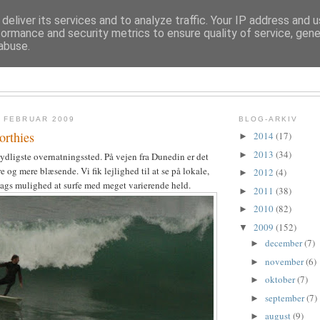
deliver its services and to analyze traffic. Your IP address and 
formance and security metrics to ensure quality of service, gen
abuse.
TROLDESOFIE
 FEBRUAR 2009
BLOG-ARKIV
orthies
2014
(17)
►
2013
(34)
►
sydligste overnatningssted. På vejen fra Dunedin er det
 og mere blæsende. Vi fik lejlighed til at se på lokale,
2012
(4)
►
ags mulighed at surfe med meget varierende held.
2011
(38)
►
2010
(82)
►
2009
(152)
▼
december
(7)
►
november
(6)
►
oktober
(7)
►
september
(7)
►
august
(9)
►