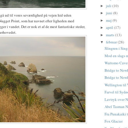
juli
(10)
►
juni
(8)
►
gå ud til vores seværdighed på vejen hid uden
maj
(9)
►
Nugget Point, som har navnet efter ligheden med
ger i vandet. Det er nok et af de mest fantastiske steder,
april
(17)
►
verhovedet.
marts
(13)
►
februar
(28)
▼
Slingren i Sin
Mod en slags 
Waitomo Cave
Bridge to Now
Bridge to Now
Wellington ti
Farvel til Syd
Lavtryk over 
Abel Tasman N
Fra Punakaiki 
Fox Glacier