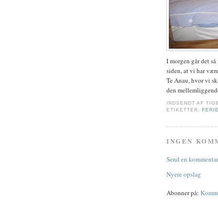
I morgen går det så 
siden, at vi har vær
Te Anau, hvor vi ska
den mellemliggend
INDSENDT AF
TIG
ETIKETTER:
FERI
INGEN KOM
Send en kommenta
Nyere opslag
Abonner på:
Kommen