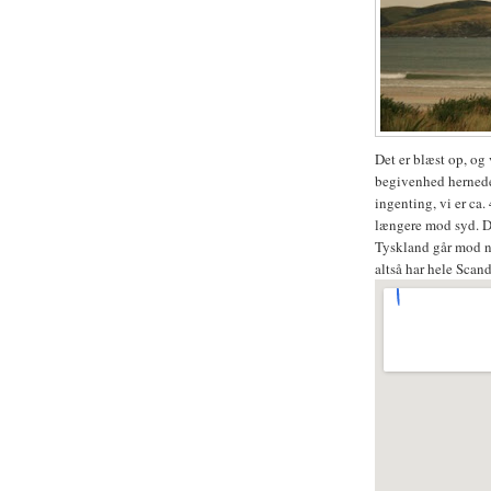
Det er blæst op, og 
begivenhed hernede.
ingenting, vi er ca.
længere mod syd. De
Tyskland går mod no
altså har hele Scan