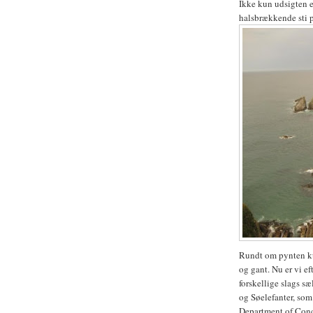
Ikke kun udsigten e
halsbrækkende sti p
Rundt om pynten kun
og gant. Nu er vi e
forskellige slags sæ
og Søelefanter, som
Department of Conc