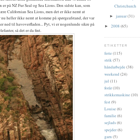
en er på NZ Fur Seal og Sea Lions. Den sidste kan, som
Christchurch
 være Californian Sea Lions, men det er ikke nemt at
januar
(31)
►
 nu heller ikke nemt at komme på spørgeafstand, der var
r ned til havoverfladen... Pyt, vi er nogenlunde sikre på
2008
(65)
►
efanter, så det er da fint.
ETIKETTER
ferie
(115)
strik
(57)
håndarbejde
(38)
weekend
(24)
jul
(11)
forår
(10)
strikkemaskine
(10)
fest
(9)
Louise
(6)
familie
(6)
sejlads
(6)
spejder
(6)
garn
(5)