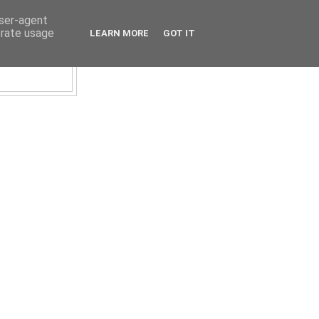
user-agent
erate usage
LEARN MORE
GOT IT