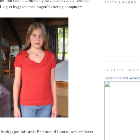
øbt ind i den nærmeste by, så Claus lavede aftensmad,
FASTE LÆSERE
.1, og vi hyggede med bøger/lektier og computere.
LISBETHS FACE
Lisbeth Bredahl Rosen
 færdiggjort lidt strik. En bluse til Louise, som er blevet
.