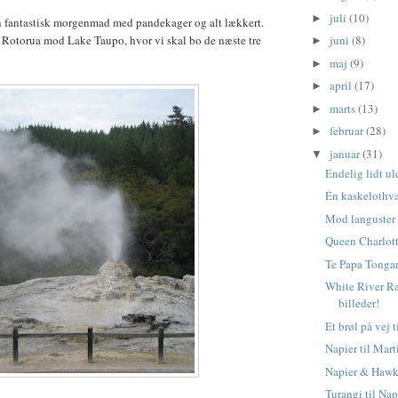
juli
(10)
►
en fantastisk morgenmad med pandekager og alt lækkert.
juni
(8)
ra Rotorua mod Lake Taupo, hvor vi skal bo de næste tre
►
maj
(9)
►
april
(17)
►
marts
(13)
►
februar
(28)
►
januar
(31)
▼
Endelig lidt ul
Én kaskelothv
Mod languster 
Queen Charlot
Te Papa Tonga
White River Ra
billeder!
Et brøl på vej 
Napier til Mar
Napier & Hawk
Turangi til Nap