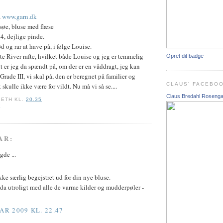
a
www.garn.dk
øe, bluse med flæse
4, dejlige pinde.
d og rar at have på, i følge Louise.
ite River rafte, hvilket både Louise og jeg er temmelig
Opret dit badge
t er jeg da spændt på, om der er en våddragt, jeg kan
 Grade III, vi skal på, den er beregnet på familier og
CLAUS' FACEBO
skulle ikke være for vildt. Nu må vi så se....
Claus Bredahl Roseng
BETH
KL.
20.35
E
AR:
de ...
kke særlig begejstret ud for din nye bluse.
da utroligt med alle de varme kilder og mudderpøler -
AR 2009 KL. 22.47