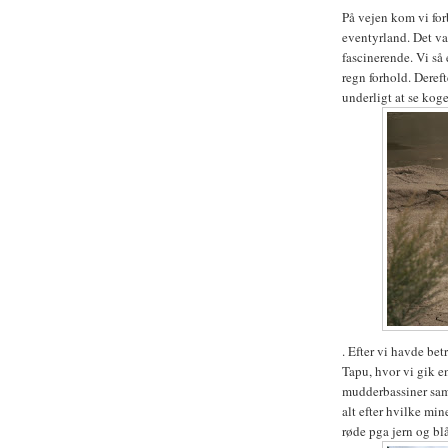
På vejen kom vi fo
eventyrland. Det va
fascinerende. Vi så 
regn forhold. Deref
underligt at se ko
. Efter vi havde bet
Tapu, hvor vi gik en
mudderbassiner samt
alt efter hvilke min
røde pga jern og b