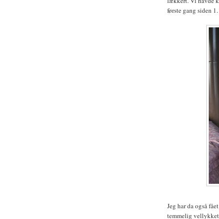
lækkert. Vi havde k
første gang siden 1
Jeg har da også fået
temmelig vellykket