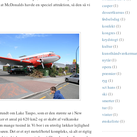
, at McDonalds havde en speciel attraktion, så den så vi
casper
(1)
dessertkursus
(1)
fødselsdag
(1)
konfekt
(1)
kongres
(1)
krydstogt
(1)
kultur
(1)
kunsthåndværkerma
nytår
(1)
opera
(1)
præmier
(1)
ryg
(1)
sct hans
(1)
ski
(1)
smerter
(1)
tur
(1)
vi rundt om Lake Taupo, som er den største sø i New
vinter
(1)
er et areal på 620 km2 og er skabt af vulkanske
ønskeliste
(1)
 mange tusind år. Vi bor i en utrolig lækker lejlighed
øen. Det er et nyt motel/hotel kompleks, så alt er rigtig