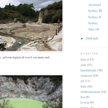
Auckland
Sydney III
Sydney II
Sydney
Take off
2008
(65)
►
ETIKETTER
e, selvom lugten af svovl var mere end
ferie
(115)
strik
(57)
håndarbejde
(38)
weekend
(24)
jul
(11)
forår
(10)
strikkemaskine
(10)
fest
(9)
Louise
(6)
familie
(6)