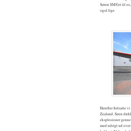
Søren SMS'et til os
også lige.
Herefter fortsatte 
Zealand. Søen dækk
eksplosioner gennem
med udsigt ud over s