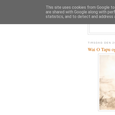
This site uses cookies from Google to 
are shared with Google along with per
statistics, and to detect and address 
TIRSDAG DEN 2
Wai O Tapu o