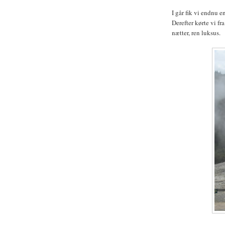
I går fik vi endnu 
Derefter kørte vi f
nætter, ren luksus.