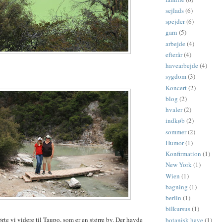
sejlads
(6)
spejder
(6)
garn
(5)
arbejde
(4)
efterår
(4)
havearbejde
(4)
sygdom
(3)
Koncert
(2)
blog
(2)
hvaler
(2)
indkøb
(2)
sommer
(2)
Humor
(1)
Konfirmation
(1)
New York
(1)
Wien
(1)
bagning
(1)
berlin
(1)
bilkursus
(1)
rte vi videre til Taupo, som er en større by. Der havde
botanisk have
(1)