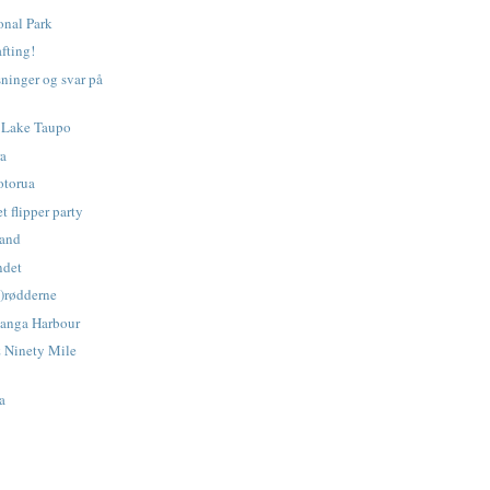
onal Park
fting!
sninger og svar på
 Lake Taupo
ra
otorua
t flipper party
pand
ndet
n)rødderne
anga Harbour
 Ninety Mile
a