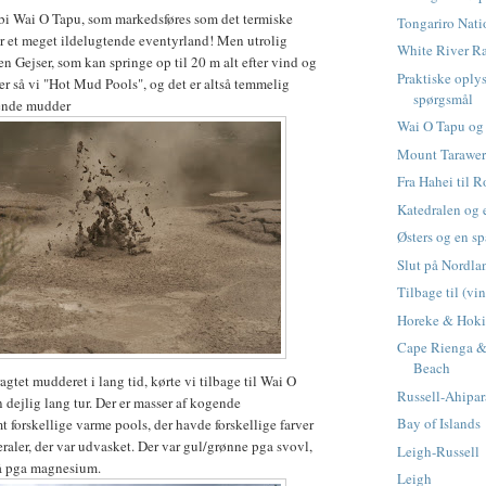
rbi Wai O Tapu, som markedsføres som det termiske
Tongariro Nati
r et meget ildelugtende eventyrland! Men utrolig
White River Ra
en Gejser, som kan springe op til 20 m alt efter vind og
Praktiske oply
ter så vi "Hot Mud Pools", og det er altså temmelig
spørgsmål
gende mudder
Wai O Tapu og
Mount Tarawe
Fra Hahei til R
Katedralen og e
Østers og en s
Slut på Nordla
Tilbage til (vi
Horeke & Hoki
Cape Rienga &
Beach
ragtet mudderet i lang tid, kørte vi tilbage til Wai O
Russell-Ahipar
 dejlig lang tur. Der er masser af kogende
Bay of Islands
 forskellige varme pools, der havde forskellige farver
eraler, der var udvasket. Der var gul/grønne pga svovl,
Leigh-Russell
lå pga magnesium.
Leigh