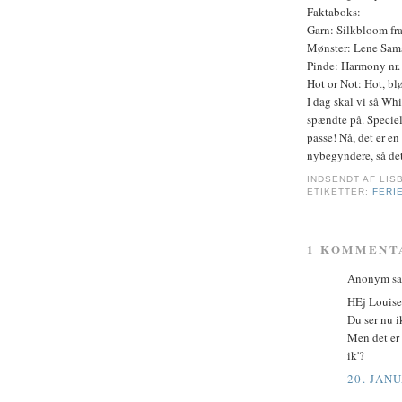
Faktaboks:
Garn: Silkbloom fr
Mønster: Lene Sams
Pinde: Harmony nr. 
Hot or Not: Hot, blø
I dag skal vi så Wh
spændte på. Speciel
passe! Nå, det er en
nybegyndere, så det 
INDSENDT AF
LIS
ETIKETTER:
FERI
1 KOMMENT
Anonym sag
HEj Louise
Du ser nu i
Men det er 
ik'?
20. JANU