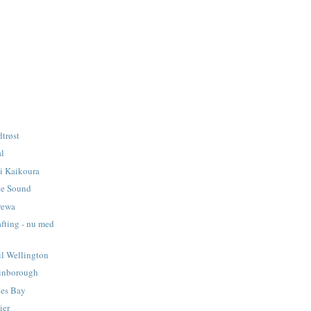
dtrøst
al
i Kaikoura
te Sound
rewa
fting - nu med
til Wellington
tinborough
es Bay
ier