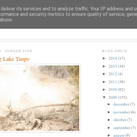
deliver its services and to analyze traffic. Your IP address and 
formance and security metrics to ensure quality of service, gen
abuse.
TROLDESOFIE
0. JANUAR 2009
BLOG-ARKIV
g Lake Taupo
2014
(17)
►
2013
(34)
►
2012
(4)
►
2011
(38)
►
2010
(82)
►
2009
(152)
▼
december
(7)
►
november
(6)
►
oktober
(7)
►
september
(7)
►
august
(9)
►